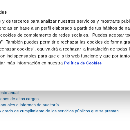
- Aguas de Jumilla
ies
 y de terceros para analizar nuestros servicios y mostrarte publ
encias en base a un perfil elaborado a partir de tus hábitos de n
 cookies de complemento de redes sociales. Puedes aceptar to
ECONÓMICA Y
CONTRATOS Y
NORMATIV
STICA
SUBVENCIONES
s”· También puedes permitir o rechazar las cookies de forma gr
echazar cookies”, equivaldrá a rechazar la instalación de todas 
 ESTADÍSTICA
on indispensables para que el sitio web funcione y que por tant
tar más información en nuestra
Política de Cookies
mación económica y estadísti
incluye información de presupuestos, cuentas anuales e informes de au
d del servicio.
esto anual
iones de altos cargos
anuales e informes de auditoría
y grado de cumplimiento de los servicios públicos que se prestan