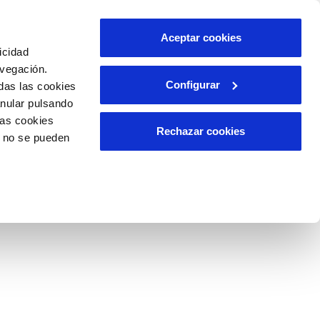
ES
CA
Aceptar cookies
icidad
avegación.
Configurar
das las cookies
A APLICABLE
RELACIÓN CON LA
CIUDADANÍA
anular pulsando
las cookies
Rechazar cookies
o no se pueden
ca
ditorías así como información estadística disponible