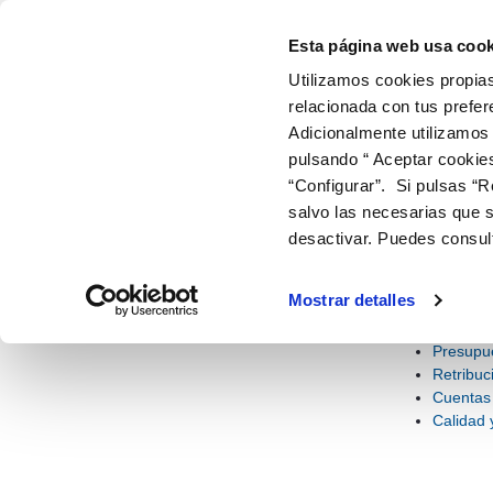
Información económica y estadística 
Saltar al contenido
Esta página web usa cook
Utilizamos cookies propias
ir a inicio
relacionada con tus prefer
Adicionalmente utilizamos
EMPRESA Y ORGANIZACIÓN
INFORMACIÓN 
ESTADÍ
pulsando “ Aceptar cookie
“Configurar”. Si pulsas “R
AGUAS DE JUMILLA
INFORMACIÓN ECONÓMICA Y
salvo las necesarias que s
desactivar. Puedes consul
Infor
Información económica y
estadística
Este apartado 
Mostrar detalles
sobre la calida
Presupu
Retribuc
Cuentas 
Calidad 