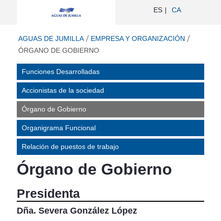
Órgano de Gobierno - Aguas de Jumil
ES
CA
ir a inicio
AGUAS DE JUMILLA
EMPRESA Y ORGANIZACIÓN
ÓRGANO DE GOBIERNO
Funciones Desarrolladas
Accionistas de la sociedad
Órgano de Gobierno
Organigrama Funcional
Relación de puestos de trabajo
Órgano de Gobierno
Presidenta
Dña. Severa González López