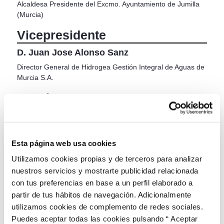
Alcaldesa Presidente del Excmo. Ayuntamiento de Jumilla
(Murcia)
Vicepresidente
D. Juan Jose Alonso Sanz
Director General de Hidrogea Gestión Integral de Aguas de
Murcia S.A.
Vocales
D. Francisco Javier Bernal Amante
Concejal del Ayuntamiento de Jumilla
Esta página web usa cookies
Dña. Juana Guardiola Verdú
Utilizamos cookies propias y de terceros para analizar
Concejal del Ayuntamiento de Jumilla
nuestros servicios y mostrarte publicidad relacionada
con tus preferencias en base a un perfil elaborado a
D. Juan Agustín Carrillo Navarro
partir de tus hábitos de navegación. Adicionalmente
Concejal del Ayuntamiento de Jumilla
utilizamos cookies de complemento de redes sociales.
Puedes aceptar todas las cookies pulsando “ Aceptar
D. Fernando Sancho de Valle